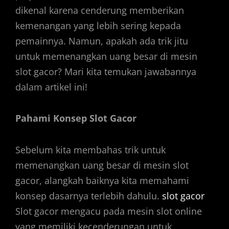
dikenal karena cenderung memberikan
kemenangan yang lebih sering kepada
pemainnya. Namun, apakah ada trik jitu
untuk memenangkan uang besar di mesin
slot gacor? Mari kita temukan jawabannya
dalam artikel ini!
Pahami Konsep Slot Gacor
Sebelum kita membahas trik untuk
memenangkan uang besar di mesin slot
gacor, alangkah baiknya kita memahami
konsep dasarnya terlebih dahulu.
slot gacor
Slot gacor mengacu pada mesin slot online
yang memiliki kecenderungan untuk