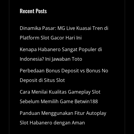
Recent Posts
Dinamika Pasar: MG Live Kuasai Tren di
Platform Slot Gacor Hari Ini
Kenapa Habanero Sangat Populer di
Indonesia? Ini Jawaban Toto
Perbedaan Bonus Deposit vs Bonus No
Deposit di Situs Slot
Cara Menilai Kualitas Gameplay Slot
Sebelum Memilih Game Betwin188
Panduan Menggunakan Fitur Autoplay
Slot Habanero dengan Aman