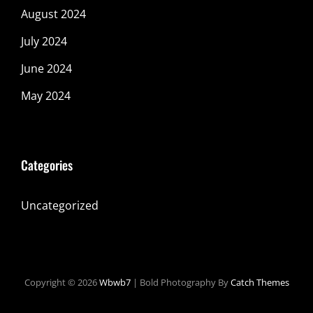
August 2024
July 2024
June 2024
May 2024
Categories
Uncategorized
Copyright © 2026
Wbwb7
|
Bold Photography By
Catch Themes