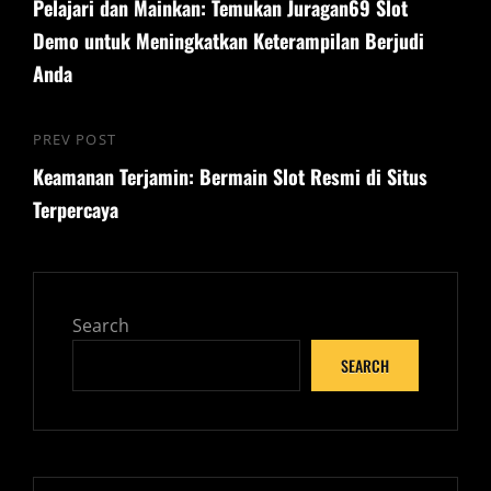
navigation
Pelajari dan Mainkan: Temukan Juragan69 Slot
Post
Demo untuk Meningkatkan Keterampilan Berjudi
Anda
PREV POST
Previous
Keamanan Terjamin: Bermain Slot Resmi di Situs
Post
Terpercaya
Search
SEARCH