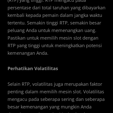
persentase dari total taruhan yang dibayarkan
kembali kepada pemain dalam jangka waktu
tertentu. Semakin tinggi RTP, semakin besar
peluang Anda untuk memenangkan uang.
Pastikan untuk memilih mesin slot dengan
RTP yang tinggi untuk meningkatkan potensi
kemenangan Anda.
Perhatikan Volatilitas
Selain RTP, volatilitas juga merupakan faktor
penting dalam memilih mesin slot. Volatilitas
mengacu pada seberapa sering dan seberapa
besar kemenangan yang mungkin Anda