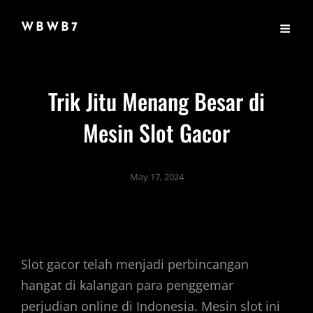
WBWB7
Trik Jitu Menang Besar di
Mesin Slot Gacor
May 17, 2024
Slot gacor telah menjadi perbincangan
hangat di kalangan para penggemar
perjudian online di Indonesia. Mesin slot ini