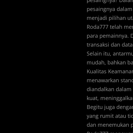
pesaingnya? Dalam
pesaingnya dalam 
menjadi pilihan 
Roda777 telah me
para pemainnya. D
transaksi dan data
Selain itu, antar
mudah, bahkan bag
Kualitas Keamana
menawarkan stand
diandalkan dalam 
kuat, meninggalka
Begitu juga deng
yang rumit atau t
dan menemukan pe