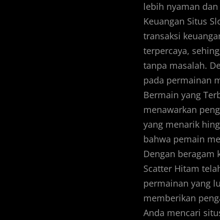
lebih nyaman dan 
Keuangan Situs Sl
transaksi keuang
terpercaya, sehin
tanpa masalah. De
pada permainan m
Bermain yang Terba
menawarkan pengal
yang menarik hing
bahwa pemain mera
Dengan beragam k
Scatter Hitam tela
permainan yang lu
memberikan pengal
Anda mencari situs