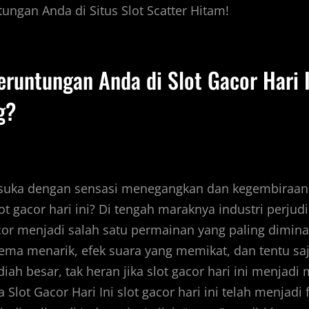
ngan Anda di Situs Slot Scatter Hitam!
runtungan Anda di Slot Gacor Hari I
g?
 suka dengan sensasi menegangkan dan kegembiraan
t gacor hari ini? Di tengah maraknya industri perjudi
acor menjadi salah satu permainan yang paling dimina
ma menarik, efek suara yang memikat, dan tentu saj
h besar, tak heran jika slot gacor hari ini menjadi 
lot Gacor Hari Ini slot gacor hari ini telah menjadi