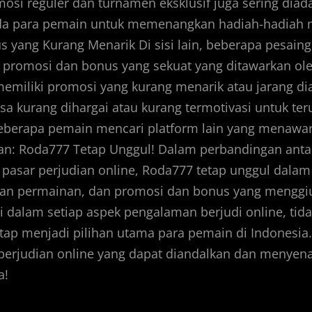
si reguler dan turnamen eksklusif juga sering dia
a para pemain untuk memenangkan hadiah-hadiah m
 yang Kurang Menarik Di sisi lain, beberapa pesai
 promosi dan bonus yang sekuat yang ditawarkan ol
emiliki promosi yang kurang menarik atau jarang d
a kurang dihargai atau kurang termotivasi untuk teru
berapa pemain mencari platform lain yang menawar
lan: Roda777 Tetap Unggul! Dalam perbandingan ant
pasar perjudian online, Roda777 tetap unggul dala
han permainan, dan promosi dan bonus yang menggi
gi dalam setiap aspek pengalaman berjudi online, ti
ap menjadi pilihan utama para pemain di Indonesia. 
perjudian online yang dapat diandalkan dan menyen
ya!