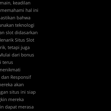
main, keadilan
m memahami hal ini
mastikan bahwa
unakan teknologi
an slot didasarkan
narik Situs Slot
k, tetapi juga
Mulai dari bonus
i terus
menikmati
 dan Responsif
mereka akan
n situs ini siap
gkin mereka
in dapat merasa