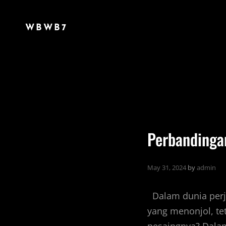
WBWB7
Perbandingan
May 31, 2024
by
admin
Dalam dunia perju
yang menonjol, t