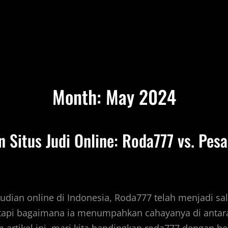
Month:
May 2024
 Situs Judi Online: Roda777 vs. Pesa
dian online di Indonesia, Roda777 telah menjadi sa
etapi bagaimana ia menumpahkan cahayanya di antar