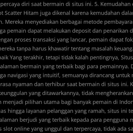
percaya diri saat bermain di situs ini. 5. Kemudahan
ot Scatter Hitam juga dikenal karena kemudahan da
an. Mereka menyediakan berbagai metode pembayar
gga pemain dapat melakukan deposit dan penarikan 
ngan proses transaksi yang lancar, pemain dapat f
ereka tanpa harus khawatir tentang masalah keuang
ik Yang terakhir, tetapi tidak kalah pentingnya, Situs
aman bermain yang terbaik bagi para pemainnya. Da
ga navigasi yang intuitif, semuanya dirancang untu
sa nyaman dan terhibur saat bermain di situs ini. 
eunggulan yang ditawarkannya, tidak mengherankan 
h menjadi pilihan utama bagi banyak pemain di Indone
as hingga layanan pelanggan yang ramah, situs ini t
aman berjudi yang terbaik kepada para pengguna mer
 slot online yang unggul dan terpercaya, tidak ada s