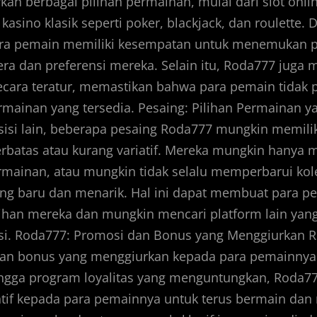
n berbagai pilihan permainan, mulai dari slot onli
asino klasik seperti poker, blackjack, dan roulette.
para pemain memiliki kesempatan untuk menemukan 
era dan preferensi mereka. Selain itu, Roda777 jug
cara teratur, memastikan bahwa para pemain tidak 
rmainan yang tersedia. Pesaing: Pilihan Permainan y
 sisi lain, beberapa pesaing Roda777 mungkin memilik
rbatas atau kurang variatif. Mereka mungkin hanya
rmainan, atau mungkin tidak selalu memperbarui kol
ng baru dan menarik. Hal ini dapat membuat para p
lihan mereka dan mungkin mencari platform lain ya
asi. Roda777: Promosi dan Bonus yang Menggiurkan 
an bonus yang menggiurkan kepada para pemainnya.
ngga program loyalitas yang menguntungkan, Roda77
tif kepada para pemainnya untuk terus bermain da