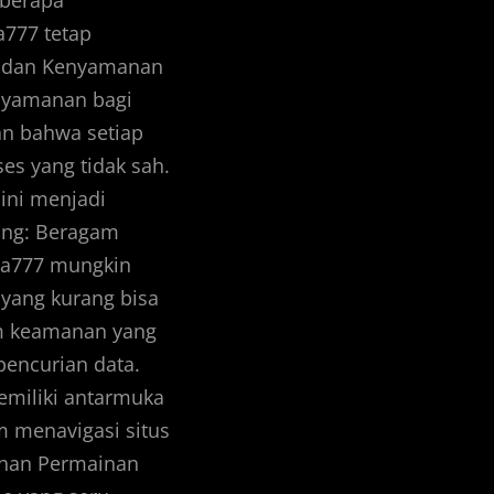
eberapa
a777 tetap
n dan Kenyamanan
nyamanan bagi
an bahwa setiap
ses yang tidak sah.
ini menjadi
ing: Beragam
da777 mungkin
yang kurang bisa
em keamanan yang
pencurian data.
emiliki antarmuka
m menavigasi situs
ihan Permainan