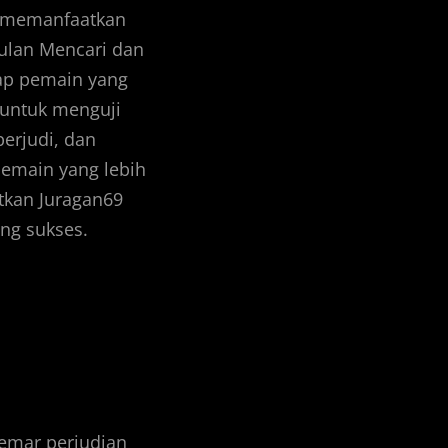
k memanfaatkan
ulan Mencari dan
ap pemain yang
 untuk menguji
erjudi, dan
pemain yang lebih
tkan Juragan69
ng sukses.
gemar perjudian