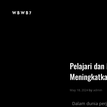
WBWB7
Pelajari da
Meningkatka
May 18, 2024
by
admin
Dalam dunia perju