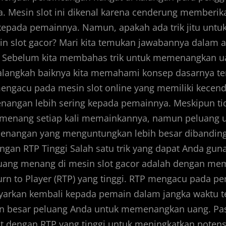
ia. Mesin slot ini dikenal karena cenderung member
 kepada pemainnya. Namun, apakah ada trik jitu un
in slot gacor? Mari kita temukan jawabannya dalam ar
r Sebelum kita membahas trik untuk memenangkan ua
 alangkah baiknya kita memahami konsep dasarnya ter
mengacu pada mesin slot online yang memiliki kecen
angan lebih sering kepada pemainnya. Meskipun ti
menang setiap kali memainkannya, namun peluang 
nangan yang menguntungkan lebih besar dibanding
dengan RTP Tinggi Salah satu trik yang dapat Anda gu
ang menang di mesin slot gacor adalah dengan memi
rn to Player (RTP) yang tinggi. RTP mengacu pada per
yarkan kembali kepada pemain dalam jangka waktu t
in besar peluang Anda untuk memenangkan uang. Pas
t dengan RTP yang tinggi untuk meningkatkan pote