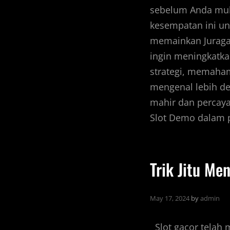
sebelum Anda mul
kesempatan ini un
memainkan Juragan
ingin meningkatk
strategi, memaham
mengenal lebih de
mahir dan percaya
Slot Demo dalam p
Trik Jitu Me
May 17, 2024
by
admin
Slot gacor telah 