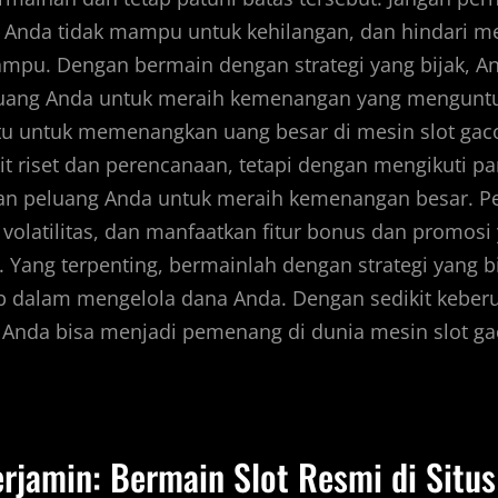
 Anda tidak mampu untuk kehilangan, dan hindari m
mpu. Dengan bermain dengan strategi yang bijak, A
uang Anda untuk meraih kemenangan yang mengunt
itu untuk memenangkan uang besar di mesin slot g
t riset dan perencanaan, tetapi dengan mengikuti pa
n peluang Anda untuk meraih kemenangan besar. Per
, volatilitas, dan manfaatkan fitur bonus dan promos
. Yang terpenting, bermainlah dengan strategi yang b
b dalam mengelola dana Anda. Dengan sedikit keber
k, Anda bisa menjadi pemenang di dunia mesin slot g
rjamin: Bermain Slot Resmi di Situs