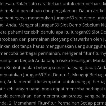
ksesan. Salah satu cara terbaik untuk memperbaiki 
ah melalui percobaan dan pengalaman. Dalam artikel 
pa pentingnya menemukan juragan69 slot demo untu
judi Anda. Mengenal Juragan69 Slot Demo Sebelum k
ita pahami terlebih dahulu apa itu Juragan69 Slot D
ercobaan dari permainan slot yang ditawarkan oleh J
nkan slot tanpa harus menggunakan uang sungguhan.
mencoba berbagai permainan, mengenal fitur-fiturny
rampilan berjudi Anda tanpa risiko keuangan. Manfa
mo Berikut adalah beberapa manfaat yang dapat And
emainkan Juragan69 Slot Demo: 1. Menguji Berbagai
mo, Anda memiliki kesempatan untuk menguji berbagai
tir kehilangan uang. Anda dapat mencoba berbagai ta
pola permainan, dan menemukan strategi yang palin
da. 2. Memahami Fitur-fitur Permainan Setiap perma