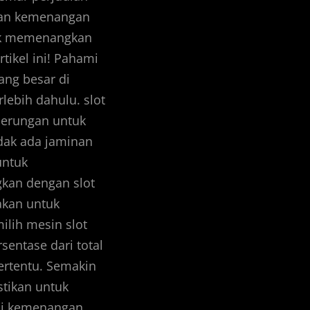
ikan kemenangan
tuk memenangkan
tikel ini! Pahami
ng besar di
lebih dahulu. slot
derungan untuk
dak ada jaminan
untuk
kan dengan slot
nakan untuk
lih mesin slot
sentase dari total
ertentu. Semakin
tikan untuk
nsi kemenangan