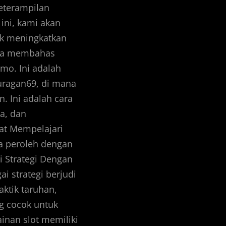
keterampilan
ini, kami akan
k meningkatkan
ita membahas
emo. Ini adalah
uragan69, di mana
 Ini adalah cara
a, dan
at Mempelajari
a peroleh dengan
 Strategi Dengan
 strategi berjudi
ktik taruhan,
g cocok untuk
inan slot memiliki