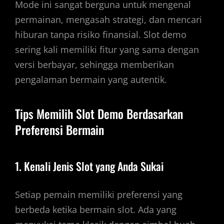
Mode ini sangat berguna untuk mengenal
permainan, mengasah strategi, dan mencari
hiburan tanpa risiko finansial. Slot demo
sering kali memiliki fitur yang sama dengan
versi berbayar, sehingga memberikan
pengalaman bermain yang autentik.
Tips Memilih Slot Demo Berdasarkan
Preferensi Bermain
1. Kenali Jenis Slot yang Anda Sukai
Setiap pemain memiliki preferensi yang
berbeda ketika bermain slot. Ada yang