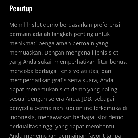
Penutup
Memilih slot demo berdasarkan preferensi
bermain adalah langkah penting untuk
menikmati pengalaman bermain yang
memuaskan. Dengan mengenali jenis slot
yang Anda sukai, memperhatikan fitur bonus,
mencoba berbagai jenis volatilitas, dan
memperhatikan grafis serta suara, Anda
dapat menemukan slot demo yang paling
sesuai dengan selera Anda. JDB, sebagai
penyedia permainan judi online terkemuka di
Indonesia, menawarkan berbagai slot demo
berkualitas tinggi yang dapat membantu
Anda menemukan permainan favorit tanpa