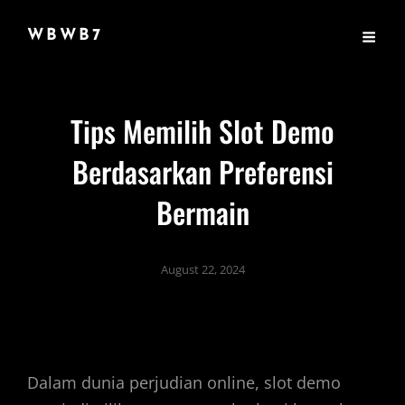
WBWB7
Tips Memilih Slot Demo
Berdasarkan Preferensi
Bermain
August 22, 2024
Dalam dunia perjudian online, slot demo