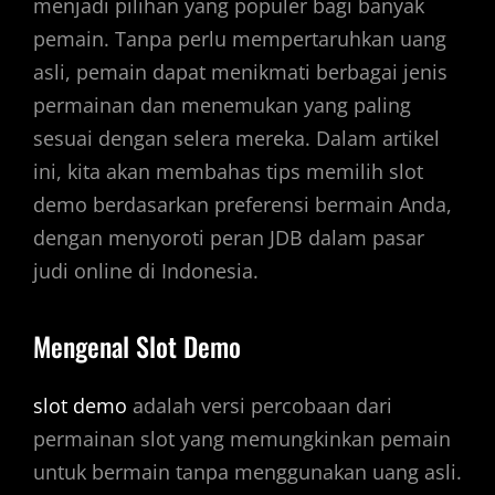
menjadi pilihan yang populer bagi banyak
pemain. Tanpa perlu mempertaruhkan uang
asli, pemain dapat menikmati berbagai jenis
permainan dan menemukan yang paling
sesuai dengan selera mereka. Dalam artikel
ini, kita akan membahas tips memilih slot
demo berdasarkan preferensi bermain Anda,
dengan menyoroti peran JDB dalam pasar
judi online di Indonesia.
Mengenal Slot Demo
slot demo
adalah versi percobaan dari
permainan slot yang memungkinkan pemain
untuk bermain tanpa menggunakan uang asli.