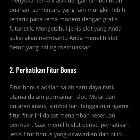
menyukai tema klasik dengan simbol buah-
buahan, sementara yang lain mungkin lebih
tertarik pada tema modern dengan grafis
futuristik. Mengetahui jenis slot yang Anda
sukai akan membantu Anda memilih slot
demo yang paling memuaskan.
2. Perhatikan Fitur Bonus
Fitur bonus adalah salah satu daya tarik
utama dalam permainan slot. Mulai dari
putaran gratis, simbol liar, hingga mini-game,
fitur-fitur ini dapat menambah keseruan
bermain. Saat memilih slot demo, perhatikan
jenis fitur bonus yang ditawarkan dan pilih