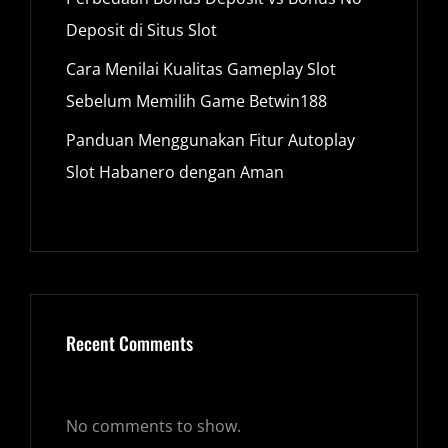
Deposit di Situs Slot
Cara Menilai Kualitas Gameplay Slot
Sebelum Memilih Game Betwin188
Panduan Menggunakan Fitur Autoplay
Slot Habanero dengan Aman
Recent Comments
No comments to show.