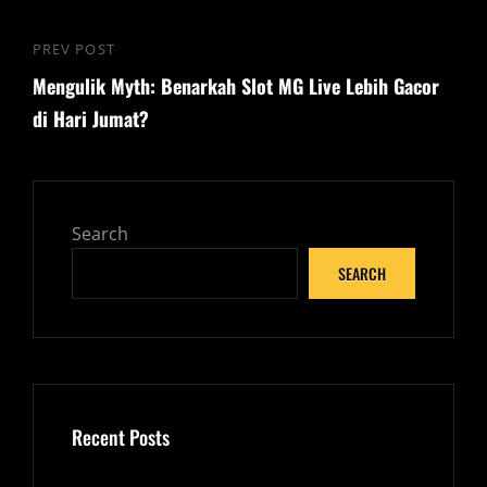
PREV POST
Previous
Mengulik Myth: Benarkah Slot MG Live Lebih Gacor
Post
di Hari Jumat?
Search
SEARCH
Recent Posts