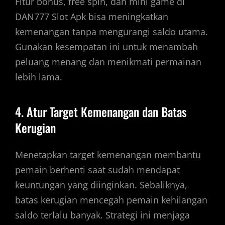
Fitur bonus, free spin, dan mini game di
DAN777 Slot Apk bisa meningkatkan
kemenangan tanpa mengurangi saldo utama.
Gunakan kesempatan ini untuk menambah
peluang menang dan menikmati permainan
lebih lama.
4. Atur Target Kemenangan dan Batas
Kerugian
Menetapkan target kemenangan membantu
pemain berhenti saat sudah mendapat
keuntungan yang diinginkan. Sebaliknya,
batas kerugian mencegah pemain kehilangan
saldo terlalu banyak. Strategi ini menjaga