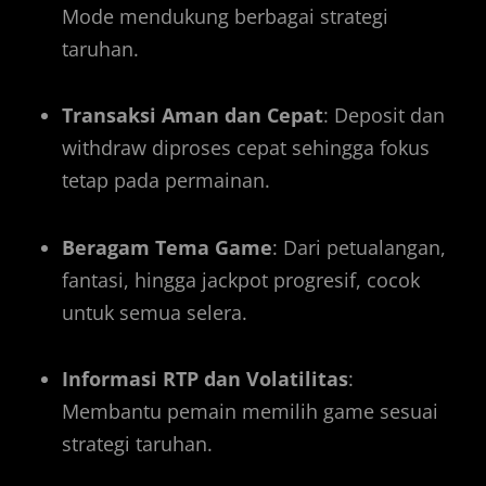
Mode mendukung berbagai strategi
taruhan.
Transaksi Aman dan Cepat
: Deposit dan
withdraw diproses cepat sehingga fokus
tetap pada permainan.
Beragam Tema Game
: Dari petualangan,
fantasi, hingga jackpot progresif, cocok
untuk semua selera.
Informasi RTP dan Volatilitas
:
Membantu pemain memilih game sesuai
strategi taruhan.