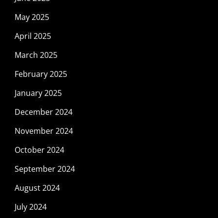
May 2025
April 2025
March 2025
February 2025
January 2025
December 2024
November 2024
October 2024
September 2024
August 2024
July 2024