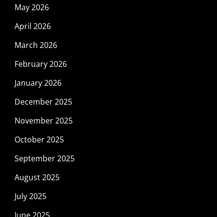
May 2026
April 2026
March 2026
February 2026
January 2026
December 2025
November 2025
October 2025
September 2025
August 2025
July 2025
June 2025