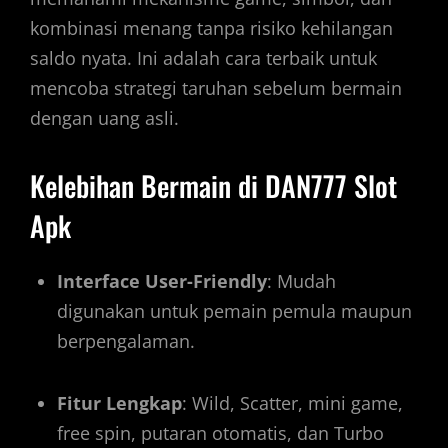
kombinasi menang tanpa risiko kehilangan
saldo nyata. Ini adalah cara terbaik untuk
mencoba strategi taruhan sebelum bermain
dengan uang asli.
Kelebihan Bermain di DAN777 Slot
Apk
Interface User-Friendly
: Mudah
digunakan untuk pemain pemula maupun
berpengalaman.
Fitur Lengkap
: Wild, Scatter, mini game,
free spin, putaran otomatis, dan Turbo