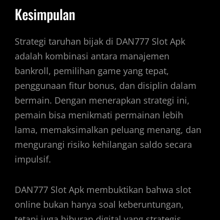
Kesimpulan
Strategi taruhan bijak di DAN777 Slot Apk
adalah kombinasi antara manajemen
bankroll, pemilihan game yang tepat,
penggunaan fitur bonus, dan disiplin dalam
bermain. Dengan menerapkan strategi ini,
pemain bisa menikmati permainan lebih
lama, memaksimalkan peluang menang, dan
mengurangi risiko kehilangan saldo secara
impulsif.
DAN777 Slot Apk membuktikan bahwa slot
online bukan hanya soal keberuntungan,
tetapi juga hiburan digital yang strategis,