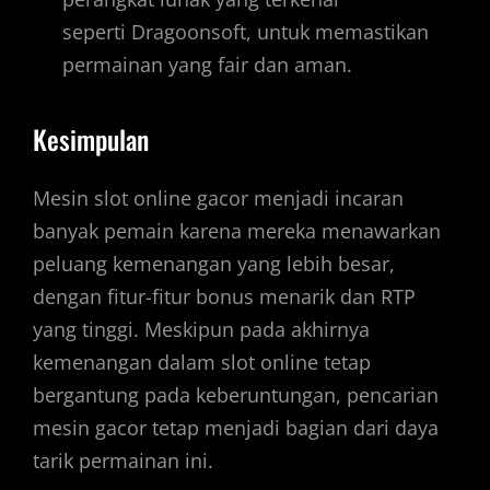
seperti Dragoonsoft, untuk memastikan
permainan yang fair dan aman.
Kesimpulan
Mesin slot online gacor menjadi incaran
banyak pemain karena mereka menawarkan
peluang kemenangan yang lebih besar,
dengan fitur-fitur bonus menarik dan RTP
yang tinggi. Meskipun pada akhirnya
kemenangan dalam slot online tetap
bergantung pada keberuntungan, pencarian
mesin gacor tetap menjadi bagian dari daya
tarik permainan ini.