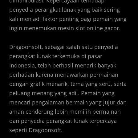
dimanipulasi. Kepercayaan terhadap
penyedia perangkat lunak yang baik sering
kali menjadi faktor penting bagi pemain yang
ingin menemukan mesin slot online gacor.
Dragoonsoft, sebagai salah satu penyedia
perangkat lunak terkemuka di pasar
Indonesia, telah berhasil menarik banyak
perhatian karena menawarkan permainan
dengan grafik menarik, tema yang seru, serta
peluang menang yang adil. Pemain yang
mencari pengalaman bermain yang jujur dan
aman cenderung lebih memilih permainan
dari penyedia perangkat lunak terpercaya
seperti Dragoonsoft.