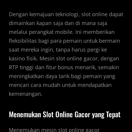
Dengan kemajuan teknologi, slot online dapat
dimainkan kapan saja dan di mana saja
melalui perangkat mobile. Ini memberikan
fleksibilitas bagi para pemain untuk bermain
saat mereka ingin, tanpa harus pergi ke
kasino fisik. Mesin slot online gacor, dengan
RTP tinggi dan fitur bonus menarik, semakin
meningkatkan daya tarik bagi pemain yang
mencari cara mudah untuk mendapatkan
kemenangan.
Menemukan Slot Online Gacor yang Tepat
Menemukan mesin slot online gacor