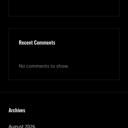
Recent Comments
No comments to show.
Archives
August 2026