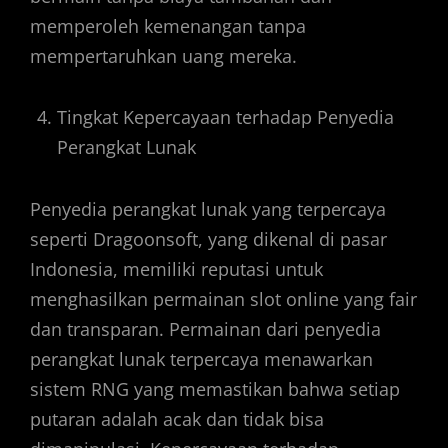
memperoleh kemenangan tanpa
mempertaruhkan uang mereka.
Tingkat Kepercayaan terhadap Penyedia
Perangkat Lunak
Penyedia perangkat lunak yang terpercaya
seperti Dragoonsoft, yang dikenal di pasar
Indonesia, memiliki reputasi untuk
menghasilkan permainan slot online yang fair
dan transparan. Permainan dari penyedia
perangkat lunak terpercaya menawarkan
sistem RNG yang memastikan bahwa setiap
putaran adalah acak dan tidak bisa