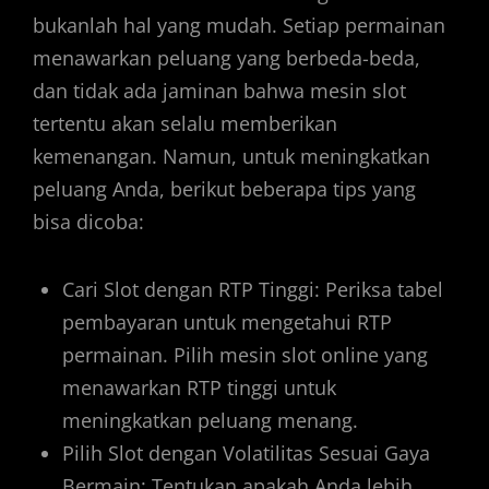
bukanlah hal yang mudah. Setiap permainan
menawarkan peluang yang berbeda-beda,
dan tidak ada jaminan bahwa mesin slot
tertentu akan selalu memberikan
kemenangan. Namun, untuk meningkatkan
peluang Anda, berikut beberapa tips yang
bisa dicoba:
Cari Slot dengan RTP Tinggi: Periksa tabel
pembayaran untuk mengetahui RTP
permainan. Pilih mesin slot online yang
menawarkan RTP tinggi untuk
meningkatkan peluang menang.
Pilih Slot dengan Volatilitas Sesuai Gaya
Bermain: Tentukan apakah Anda lebih