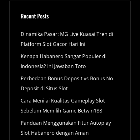
Recent Posts
Dinamika Pasar: MG Live Kuasai Tren di
Platform Slot Gacor Hari Ini
Kenapa Habanero Sangat Populer di
Indonesia? Ini Jawaban Toto
Perbedaan Bonus Deposit vs Bonus No
Deposit di Situs Slot
Cara Menilai Kualitas Gameplay Slot
Sebelum Memilih Game Betwin188
Panduan Menggunakan Fitur Autoplay
Slot Habanero dengan Aman