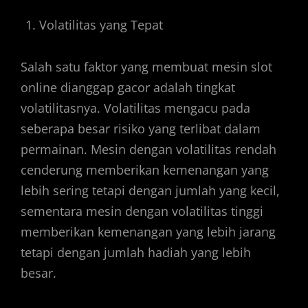
Volatilitas yang Tepat
Salah satu faktor yang membuat mesin slot
online dianggap gacor adalah tingkat
volatilitasnya. Volatilitas mengacu pada
seberapa besar risiko yang terlibat dalam
permainan. Mesin dengan volatilitas rendah
cenderung memberikan kemenangan yang
lebih sering tetapi dengan jumlah yang kecil,
sementara mesin dengan volatilitas tinggi
memberikan kemenangan yang lebih jarang
tetapi dengan jumlah hadiah yang lebih
besar.