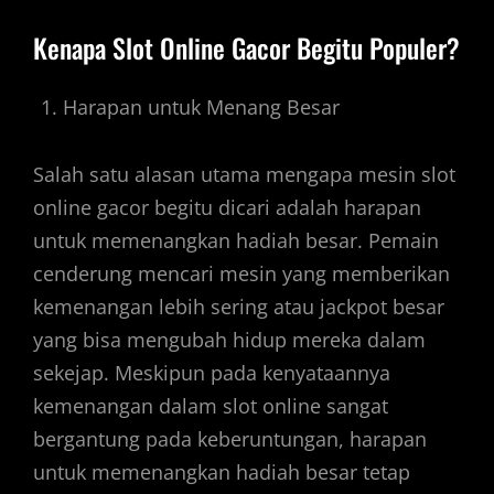
Kenapa Slot Online Gacor Begitu Populer?
Harapan untuk Menang Besar
Salah satu alasan utama mengapa mesin slot
online gacor begitu dicari adalah harapan
untuk memenangkan hadiah besar. Pemain
cenderung mencari mesin yang memberikan
kemenangan lebih sering atau jackpot besar
yang bisa mengubah hidup mereka dalam
sekejap. Meskipun pada kenyataannya
kemenangan dalam slot online sangat
bergantung pada keberuntungan, harapan
untuk memenangkan hadiah besar tetap