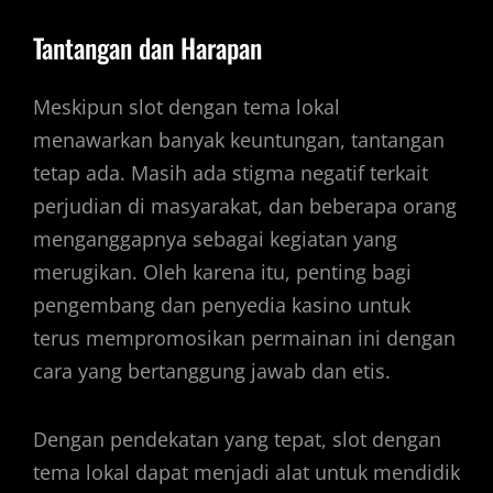
Tantangan dan Harapan
Meskipun slot dengan tema lokal
menawarkan banyak keuntungan, tantangan
tetap ada. Masih ada stigma negatif terkait
perjudian di masyarakat, dan beberapa orang
menganggapnya sebagai kegiatan yang
merugikan. Oleh karena itu, penting bagi
pengembang dan penyedia kasino untuk
terus mempromosikan permainan ini dengan
cara yang bertanggung jawab dan etis.
Dengan pendekatan yang tepat, slot dengan
tema lokal dapat menjadi alat untuk mendidik