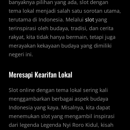
banyaknya pilihan yang ada, slot dengan
tema lokal menjadi salah satu sorotan utama,
terutama di Indonesia. Melalui
slot
yang
terinspirasi oleh budaya, tradisi, dan cerita
rakyat, kita tidak hanya bermain, tetapi juga
merayakan kekayaan budaya yang dimiliki
negeri ini.
Meresapi Kearifan Lokal
Slot online dengan tema lokal sering kali
menggambarkan berbagai aspek budaya
Indonesia yang kaya. Misalnya, kita dapat
menemukan slot yang mengambil inspirasi
dari legenda Legenda Nyi Roro Kidul, kisah