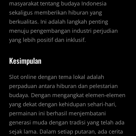
masyarakat tentang budaya Indonesia
sekaligus memberikan hiburan yang
berkualitas. Ini adalah langkah penting
menuju pengembangan industri perjudian
yang lebih positif dan inklusif.
Kesimpulan
Slot online dengan tema lokal adalah
perpaduan antara hiburan dan pelestarian
budaya. Dengan mengangkat elemen-elemen
yang dekat dengan kehidupan sehari-hari,
permainan ini berhasil menjembatani
generasi muda dengan tradisi yang telah ada
sejak lama. Dalam setiap putaran, ada cerita