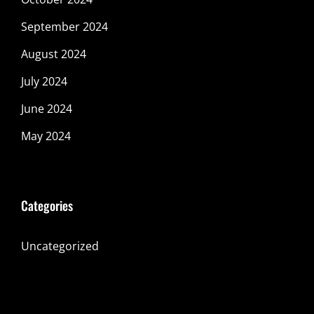
September 2024
August 2024
July 2024
June 2024
May 2024
Categories
Uncategorized