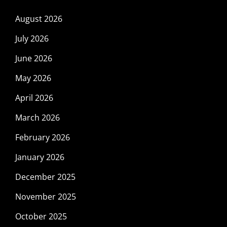
August 2026
July 2026
June 2026
May 2026
April 2026
March 2026
February 2026
January 2026
December 2025
November 2025
October 2025