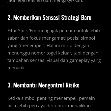
jadi lebih efisien dan mengasyikkan.
2. Memberikan Sensasi Strategi Baru
Fitur Stick ‘Em mengajak pemain untuk lebih
sabar dan fokus mengamati posisi simbol
yang “menempel”. Hal ini mirip dengan
menunggu nomor togel keluar, tapi dengan
tambahan sensasi visual dan gameplay yang
menarik.
3. Membantu Mengontrol Risiko
Ketika simbol penting menempel, pemain
bisa lebih percaya diri untuk menaikkan