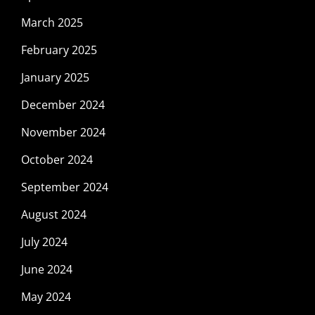
March 2025
February 2025
January 2025
December 2024
November 2024
October 2024
September 2024
August 2024
July 2024
June 2024
May 2024