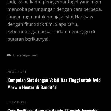
Jadi, kalau kamu penggemar togel yang ingin
mencoba peruntungan dengan cara berbeda,
jangan ragu untuk menjajal slot Hacksaw
dengan fitur Stick ‘Em. Siapa tahu,
keberuntungan besar sudah menunggu di
putaran berikutnya!
Categories
Uncategorized
Post
NEXT POST
Next
navigation
Kumpulan Slot dengan Volatilitas Tinggi untuk Avid
Post
Maxwin Hunter di Bandit4d
PREV POST
Previous
Cara Verifikasi Akun via Admin 77 untuk Transaksi
Post