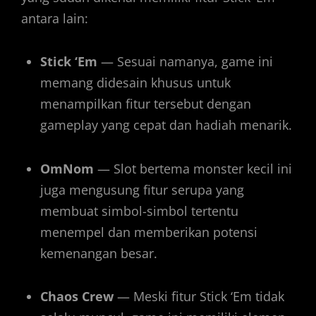
antara lain:
Stick ‘Em
— Sesuai namanya, game ini
memang didesain khusus untuk
menampilkan fitur tersebut dengan
gameplay yang cepat dan hadiah menarik.
OmNom
— Slot bertema monster kecil ini
juga mengusung fitur serupa yang
membuat simbol-simbol tertentu
menempel dan memberikan potensi
kemenangan besar.
Chaos Crew
— Meski fitur Stick ‘Em tidak