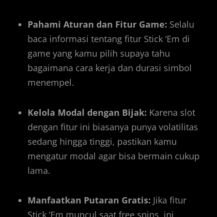
Pahami Aturan dan Fitur Game:
Selalu
baca informasi tentang fitur Stick ‘Em di
game yang kamu pilih supaya tahu
bagaimana cara kerja dan durasi simbol
menempel.
Kelola Modal dengan Bijak:
Karena slot
dengan fitur ini biasanya punya volatilitas
sedang hingga tinggi, pastikan kamu
mengatur modal agar bisa bermain cukup
lama.
Manfaatkan Putaran Gratis:
Jika fitur
Stick ‘Em muncul saat free spins, ini