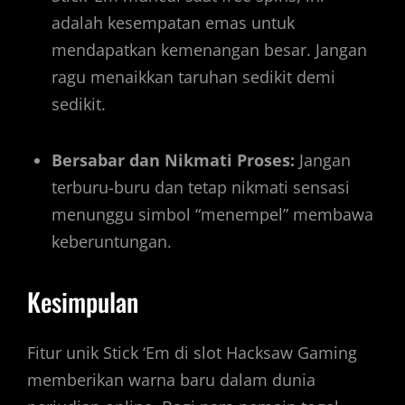
adalah kesempatan emas untuk
mendapatkan kemenangan besar. Jangan
ragu menaikkan taruhan sedikit demi
sedikit.
Bersabar dan Nikmati Proses:
Jangan
terburu-buru dan tetap nikmati sensasi
menunggu simbol “menempel” membawa
keberuntungan.
Kesimpulan
Fitur unik Stick ‘Em di slot Hacksaw Gaming
memberikan warna baru dalam dunia