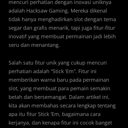
mencuri perhatian dengan inovasi uniknya
adalah Hacksaw Gaming. Mereka dikenal
tidak hanya menghadirkan slot dengan tema
segar dan grafis menarik, tapi juga fitur-fitur
inovatif yang membuat permainan jadi lebih
seru dan menantang.
Salah satu fitur unik yang cukup mencuri
perhatian adalah “Stick ‘Em”. Fitur ini
memberikan warna baru pada permainan
slot, yang membuat para pemain semakin
betah dan bersemangat. Dalam artikel ini,
kita akan membahas secara lengkap tentang
apa itu fitur Stick ‘Em, bagaimana cara
kerjanya, dan kenapa fitur ini cocok banget