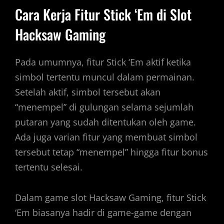
Cara Kerja Fitur Stick ‘Em di Slot
Hacksaw Gaming
Pada umumnya, fitur Stick ‘Em aktif ketika
simbol tertentu muncul dalam permainan.
Setelah aktif, simbol tersebut akan
“menempel” di gulungan selama sejumlah
putaran yang sudah ditentukan oleh game.
Ada juga varian fitur yang membuat simbol
tersebut tetap “menempel” hingga fitur bonus
tertentu selesai.
Dalam game slot Hacksaw Gaming, fitur Stick
‘Em biasanya hadir di game-game dengan