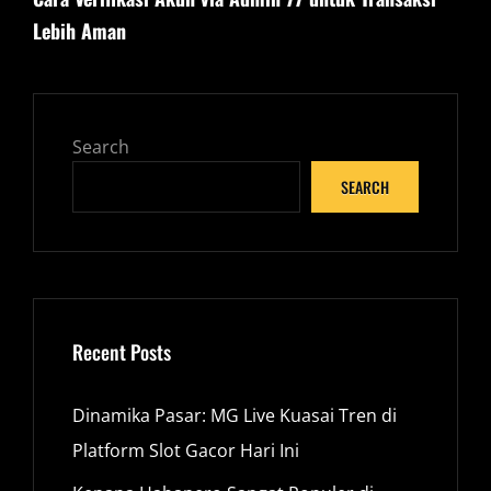
Lebih Aman
Search
SEARCH
Recent Posts
Dinamika Pasar: MG Live Kuasai Tren di
Platform Slot Gacor Hari Ini