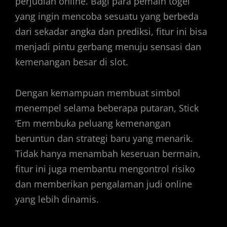
perjudian online. Bagi para pemain togel
yang ingin mencoba sesuatu yang berbeda
dari sekadar angka dan prediksi, fitur ini bisa
menjadi pintu gerbang menuju sensasi dan
kemenangan besar di slot.
Dengan kemampuan membuat simbol
menempel selama beberapa putaran, Stick
‘Em membuka peluang kemenangan
beruntun dan strategi baru yang menarik.
Tidak hanya menambah keseruan bermain,
fitur ini juga membantu mengontrol risiko
dan memberikan pengalaman judi online
yang lebih dinamis.