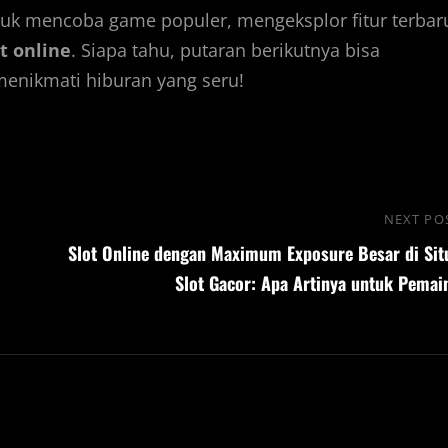
tuk mencoba game populer, mengeksplor fitur terbar
ot online
. Siapa tahu, putaran berikutnya bisa
enikmati hiburan yang seru!
NEXT PO
Slot Online dengan Maximum Exposure Besar di Sit
Slot Gacor: Apa Artinya untuk Pemai