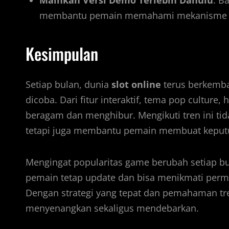
membantu pemain memahami mekanisme dan 
Kesimpulan
Setiap bulan, dunia
slot online
terus berkemba
dicoba. Dari fitur interaktif, tema pop culture
beragam dan menghibur. Mengikuti tren ini t
tetapi juga membantu pemain membuat keputu
Mengingat popularitas game berubah setiap b
pemain tetap update dan bisa menikmati perm
Dengan strategi yang tepat dan pemahaman tre
menyenangkan sekaligus mendebarkan.