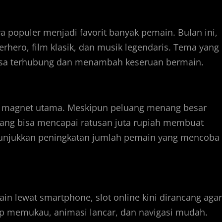
ya populer menjadi favorit banyak pemain. Bulan ini,
ero, film klasik, dan musik legendaris. Tema yang
asa terhubung dan menambah keseruan bermain.
adi magnet utama. Meskipun peluang menang besar
 yang bisa mencapai ratusan juta rupiah membuat
enunjukkan peningkatan jumlah pemain yang mencoba
 lewat smartphone, slot online kini dirancang agar
tap memukau, animasi lancar, dan navigasi mudah.