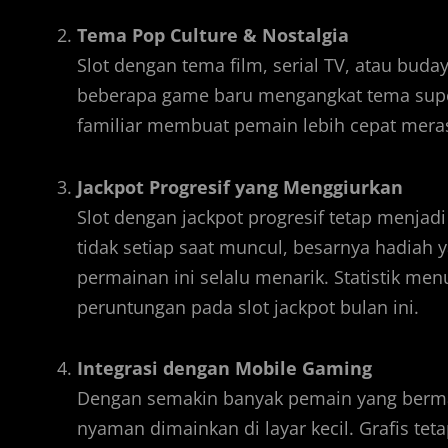
Tema Pop Culture & Nostalgia
Slot dengan tema film, serial TV, atau buda
beberapa game baru mengangkat tema superh
familiar membuat pemain lebih cepat mer
Jackpot Progresif yang Menggiurkan
Slot dengan jackpot progresif tetap menj
tidak setiap saat muncul, besarnya hadiah
permainan ini selalu menarik. Statistik m
peruntungan pada slot jackpot bulan ini.
Integrasi dengan Mobile Gaming
Dengan semakin banyak pemain yang bermain
nyaman dimainkan di layar kecil. Grafis te