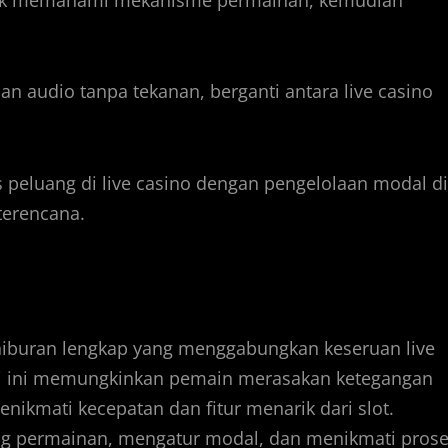
n audio tanpa tekanan, berganti antara live casino
peluang di live casino dengan pengelolaan modal di
terencana.
iburan lengkap yang menggabungkan keseruan live
asi ini memungkinkan pemain merasakan ketegangan
enikmati kecepatan dan fitur menarik dari slot.
g permainan, mengatur modal, dan menikmati pros