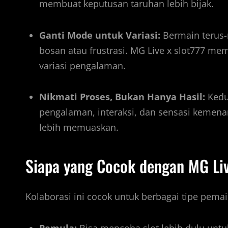
membuat keputusan taruhan lebih bijak.
Ganti Mode untuk Variasi:
Bermain terus-
bosan atau frustrasi. MG Live x slot777 mem
variasi pengalaman.
Nikmati Proses, Bukan Hanya Hasil:
Kedu
pengalaman, interaksi, dan sensasi kemen
lebih memuaskan.
Siapa yang Cocok dengan MG Liv
Kolaborasi ini cocok untuk berbagai tipe pemai
Pemula:
Bisa mencoba slot lebih dulu u