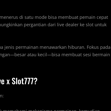
menerus di satu mode bisa membuat pemain cepat
ungkinkan pergantian dari live dealer ke slot untuk
a jenis permainan menawarkan hiburan. Fokus pada
angan—besar atau kecil—bisa membuat sesi bermain
e x Slot777?
n:
ntuk memahami mekanisme permainan, kemudian