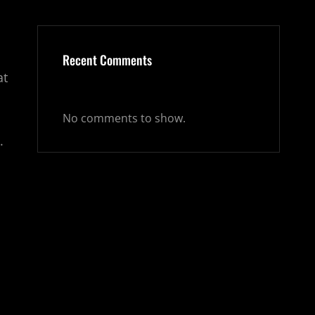
Recent Comments
at
No comments to show.
.