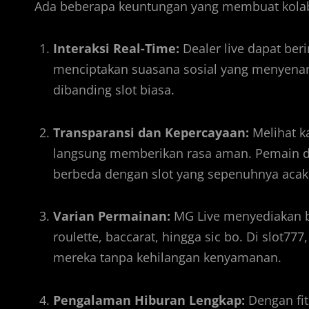
Ada beberapa keuntungan yang membuat kolabo
Interaksi Real-Time:
Dealer live dapat be
menciptakan suasana sosial yang menyenan
dibanding slot biasa.
Transparansi dan Kepercayaan:
Melihat ka
langsung memberikan rasa aman. Pemain da
berbeda dengan slot yang sepenuhnya acak
Varian Permainan:
MG Live menyediakan ba
roulette, baccarat, hingga sic bo. Di slot777
mereka tanpa kehilangan kenyamanan.
Pengalaman Hiburan Lengkap:
Dengan fitu