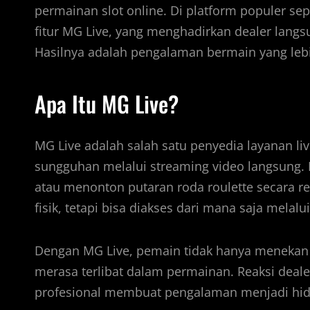
permainan slot online. Di platform populer sep
fitur MG Live, yang menghadirkan dealer langsu
Hasilnya adalah pengalaman bermain yang lebih
Apa Itu MG Live?
MG Live adalah salah satu penyedia layanan l
sungguhan melalui streaming video langsung. P
atau menonton putaran roda roulette secara re
fisik, tetapi bisa diakses dari mana saja melalui
Dengan MG Live, pemain tidak hanya menekan 
merasa terlibat dalam permainan. Reaksi dealer
profesional membuat pengalaman menjadi hid