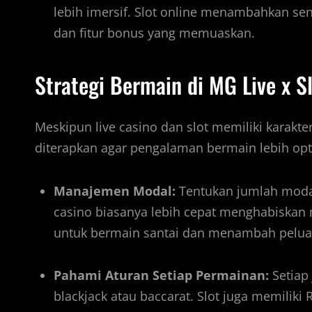
lebih imersif. Slot online menambahkan s
dan fitur bonus yang memuaskan.
Strategi Bermain di MG Live x S
Meskipun live casino dan slot memiliki karakte
diterapkan agar pengalaman bermain lebih opt
Manajemen Modal:
Tentukan jumlah modal 
casino biasanya lebih cepat menghabiskan m
untuk bermain santai dan menambah pelua
Pahami Aturan Setiap Permainan:
Setiap 
blackjack atau baccarat. Slot juga memilik