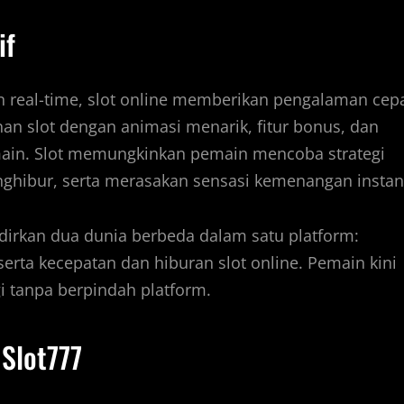
if
n real-time, slot online memberikan pengalaman cep
an slot dengan animasi menarik, fitur bonus, dan
pemain. Slot memungkinkan pemain mencoba strategi
nghibur, serta merasakan sensasi kemenangan instan
dirkan dua dunia berbeda dalam satu platform:
 serta kecepatan dan hiburan slot online. Pemain kini
i tanpa berpindah platform.
Slot777