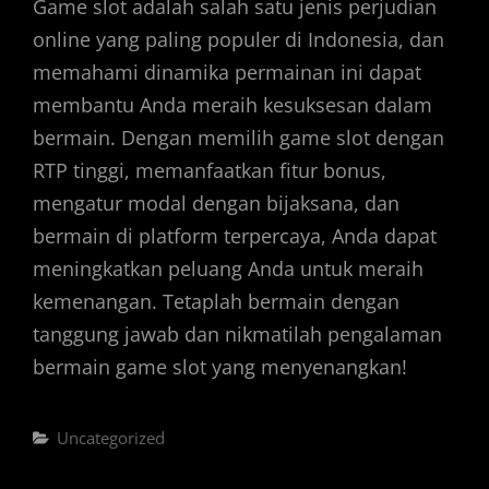
Game slot adalah salah satu jenis perjudian
online yang paling populer di Indonesia, dan
memahami dinamika permainan ini dapat
membantu Anda meraih kesuksesan dalam
bermain. Dengan memilih game slot dengan
RTP tinggi, memanfaatkan fitur bonus,
mengatur modal dengan bijaksana, dan
bermain di platform terpercaya, Anda dapat
meningkatkan peluang Anda untuk meraih
kemenangan. Tetaplah bermain dengan
tanggung jawab dan nikmatilah pengalaman
bermain game slot yang menyenangkan!
Categories
Uncategorized