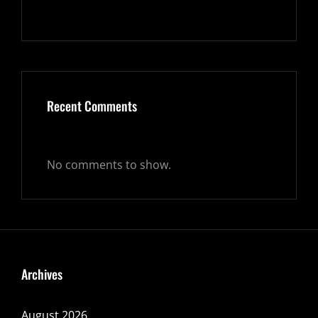
Recent Comments
No comments to show.
Archives
August 2026