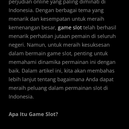
perjudian online yang paling diminati di
Indonesia. Dengan berbagai tema yang
menarik dan kesempatan untuk meraih
kemenangan besar,
game slot
telah berhasil
menarik perhatian jutaan pemain di seluruh
negeri. Namun, untuk meraih kesuksesan
dalam bermain game slot, penting untuk
memahami dinamika permainan ini dengan
baik. Dalam artikel ini, kita akan membahas
lebih lanjut tentang bagaimana Anda dapat
meraih peluang dalam permainan slot di
Indonesia.
Apa Itu Game Slot?