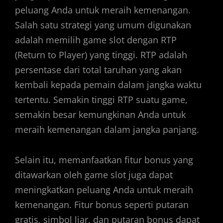
peluang Anda untuk meraih kemenangan.
Salah satu strategi yang umum digunakan
adalah memilih game slot dengan RTP
(Return to Player) yang tinggi. RTP adalah
persentase dari total taruhan yang akan
kembali kepada pemain dalam jangka waktu
tertentu. Semakin tinggi RTP suatu game,
semakin besar kemungkinan Anda untuk
meraih kemenangan dalam jangka panjang.
Selain itu, memanfaatkan fitur bonus yang
ditawarkan oleh game slot juga dapat
meningkatkan peluang Anda untuk meraih
kemenangan. Fitur bonus seperti putaran
gratis, simbol liar, dan putaran bonus dapat