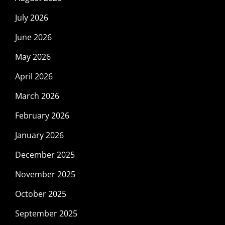
July 2026
June 2026
May 2026
April 2026
March 2026
February 2026
January 2026
December 2025
November 2025
October 2025
September 2025