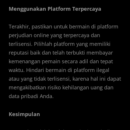
Menggunakan Platform Terpercaya
Terakhir, pastikan untuk bermain di platform
perjudian online yang terpercaya dan
terlisensi. Pilihlah platform yang memiliki
reputasi baik dan telah terbukti membayar
kemenangan pemain secara adil dan tepat
waktu. Hindari bermain di platform ilegal
atau yang tidak terlisensi, karena hal ini dapat
mengakibatkan risiko kehilangan uang dan
data pribadi Anda.
Kesimpulan