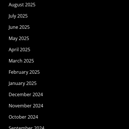
August 2025
July 2025
June 2025
May 2025
April 2025
March 2025
February 2025
January 2025
December 2024
November 2024
October 2024
September 2024