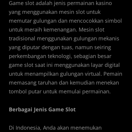
Game slot adalah jenis permainan kasino
yang menggunakan mesin slot untuk
memutar gulungan dan mencocokkan simbol
untuk meraih kemenangan. Mesin slot
tradisional menggunakan gulungan mekanis
yang diputar dengan tuas, namun seiring
perkembangan teknologi, sebagian besar
game slot saat ini menggunakan layar digital
untuk menampilkan gulungan virtual. Pemain
memasang taruhan dan kemudian menekan
tombol putar untuk memulai permainan.
Berbagai Jenis Game Slot
Di Indonesia, Anda akan menemukan