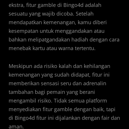
ekstra, fitur gamble di Bingo4d adalah
sesuatu yang wajib dicoba. Setelah
mendapatkan kemenangan, kamu diberi
kesempatan untuk menggandakan atau
bahkan melipatgandakan hadiah dengan cara
menebak kartu atau warna tertentu.
Meskipun ada risiko kalah dan kehilangan
kemenangan yang sudah didapat, fitur ini
memberikan sensasi seru dan adrenalin
tambahan bagi pemain yang berani
mengambil risiko. Tidak semua platform
menyediakan fitur gamble dengan baik, tapi
di Bingo4d fitur ini dijalankan dengan fair dan
aman.