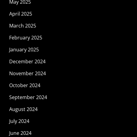
May 2025
April 2025
March 2025
February 2025
January 2025
December 2024
November 2024
October 2024
September 2024
August 2024
July 2024
June 2024