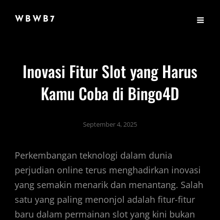
WBWB7
Inovasi Fitur Slot yang Harus
Kamu Coba di Bingo4D
September 4, 2025
Perkembangan teknologi dalam dunia
perjudian online terus menghadirkan inovasi
yang semakin menarik dan menantang. Salah
satu yang paling menonjol adalah fitur-fitur
baru dalam permainan slot yang kini bukan