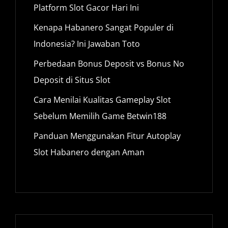
Platform Slot Gacor Hari Ini
Kenapa Habanero Sangat Populer di
Indonesia? Ini Jawaban Toto
Perbedaan Bonus Deposit vs Bonus No
Deposit di Situs Slot
Cara Menilai Kualitas Gameplay Slot
Sebelum Memilih Game Betwin188
Panduan Menggunakan Fitur Autoplay
Slot Habanero dengan Aman