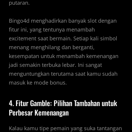
putaran.
Bingo4d menghadirkan banyak slot dengan
fitur ini, yang tentunya menambah
excitement saat bermain. Setiap kali simbol
menang menghilang dan berganti,
kesempatan untuk menambah kemenangan
jadi semakin terbuka lebar. Ini sangat
menguntungkan terutama saat kamu sudah
masuk ke mode bonus.
4. Fitur Gamble: Pilihan Tambahan untuk
Perbesar Kemenangan
Kalau kamu tipe pemain yang suka tantangan