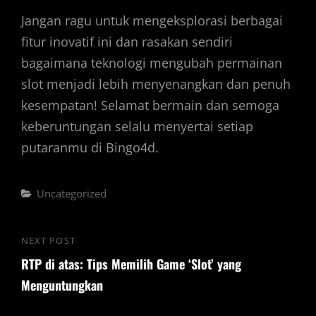
Jangan ragu untuk mengeksplorasi berbagai
fitur inovatif ini dan rasakan sendiri
bagaimana teknologi mengubah permainan
slot menjadi lebih menyenangkan dan penuh
kesempatan! Selamat bermain dan semoga
keberuntungan selalu menyertai setiap
putaranmu di Bingo4d.
Categories
Uncategorized
Post
NEXT POST
Next
navigation
RTP di atas: Tips Memilih Game ‘Slot’ yang
Post
Menguntungkan