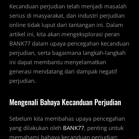
Kecanduan perjudian telah menjadi masalah
serius di masyarakat, dan industri perjudian
online tidak luput dari tantangan ini. Dalam
artikel ini, kita akan mengeksplorasi peran
BANK77 dalam upaya pencegahan kecanduan
perjudian, serta bagaimana langkah-langkah
ini dapat membantu menyelamatkan
generasi mendatang dari dampak negatif
perjudian.
Mengenali Bahaya Kecanduan Perjudian
Sebelum kita membahas upaya pencegahan
yang dilakukan oleh
BANK77
, penting untuk
memahami bahaya kecanduan perjudian: