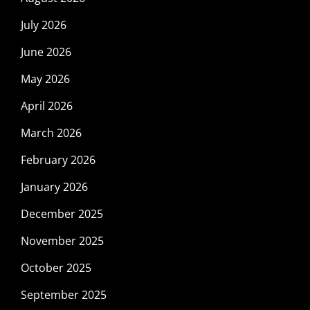
July 2026
June 2026
May 2026
April 2026
March 2026
February 2026
January 2026
December 2025
November 2025
October 2025
September 2025