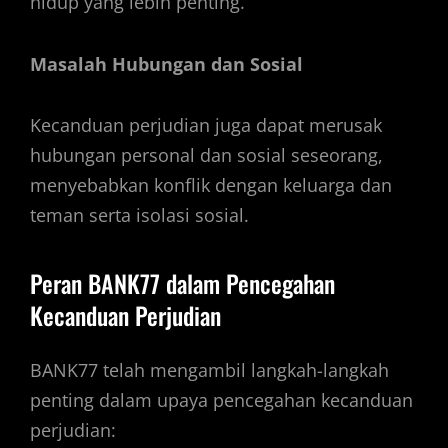
hidup yang lebih penting.
Masalah Hubungan dan Sosial
Kecanduan perjudian juga dapat merusak
hubungan personal dan sosial seseorang,
menyebabkan konflik dengan keluarga dan
teman serta isolasi sosial.
Peran BANK77 dalam Pencegahan
Kecanduan Perjudian
BANK77 telah mengambil langkah-langkah
penting dalam upaya pencegahan kecanduan
perjudian: