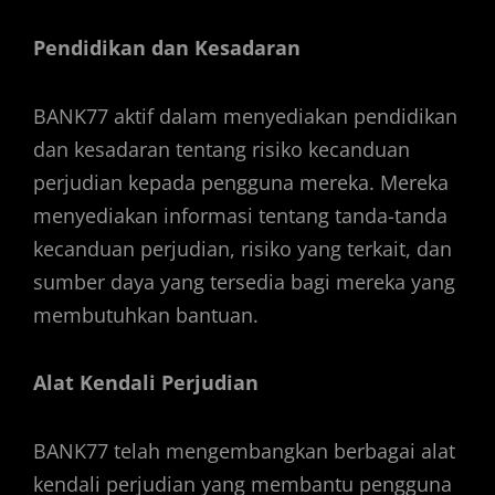
Pendidikan dan Kesadaran
BANK77 aktif dalam menyediakan pendidikan
dan kesadaran tentang risiko kecanduan
perjudian kepada pengguna mereka. Mereka
menyediakan informasi tentang tanda-tanda
kecanduan perjudian, risiko yang terkait, dan
sumber daya yang tersedia bagi mereka yang
membutuhkan bantuan.
Alat Kendali Perjudian
BANK77 telah mengembangkan berbagai alat
kendali perjudian yang membantu pengguna