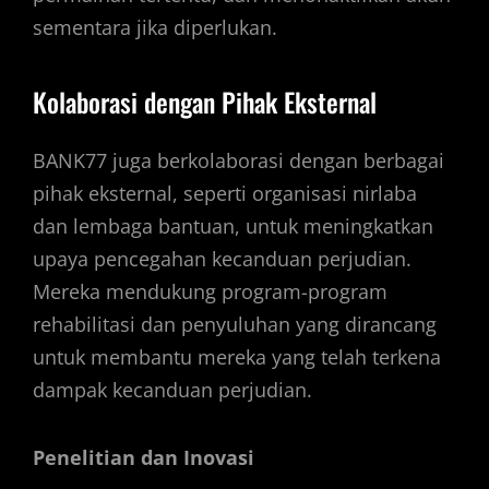
sementara jika diperlukan.
Kolaborasi dengan Pihak Eksternal
BANK77 juga berkolaborasi dengan berbagai
pihak eksternal, seperti organisasi nirlaba
dan lembaga bantuan, untuk meningkatkan
upaya pencegahan kecanduan perjudian.
Mereka mendukung program-program
rehabilitasi dan penyuluhan yang dirancang
untuk membantu mereka yang telah terkena
dampak kecanduan perjudian.
Penelitian dan Inovasi