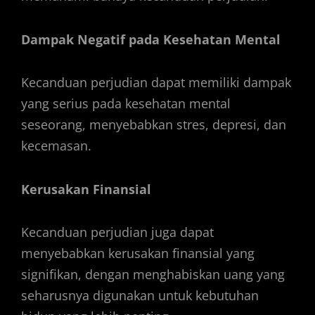
Dampak Negatif pada Kesehatan Mental
Kecanduan perjudian dapat memiliki dampak
yang serius pada kesehatan mental
seseorang, menyebabkan stres, depresi, dan
kecemasan.
Kerusakan Finansial
Kecanduan perjudian juga dapat
menyebabkan kerusakan finansial yang
signifikan, dengan menghabiskan uang yang
seharusnya digunakan untuk kebutuhan