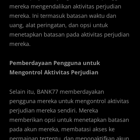
mereka mengendalikan aktivitas perjudian
mereka. Ini termasuk batasan waktu dan
uang, alat peringatan, dan opsi untuk
menetapkan batasan pada aktivitas perjudian
mereka.
Pemberdayaan Pengguna untuk
Mengontrol Aktivitas Perjudian
Selain itu, BANK77 memberdayakan
pengguna mereka untuk mengontrol aktivitas
perjudian mereka sendiri. Mereka
memberikan opsi untuk menetapkan batasan
pada akun mereka, membatasi akses ke
permainan tertentu, dan menonaktifkan akun